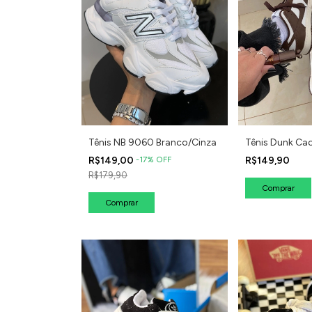
Tênis NB 9060 Branco/Cinza
Tênis Dunk Ca
R$149,00
-
17
%
OFF
R$149,90
R$179,90
Comprar
Comprar