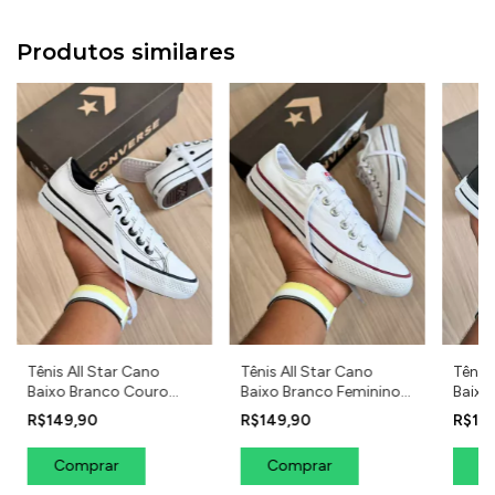
Produtos similares
Tênis All Star Cano
Tênis All Star Cano
Tênis 
Baixo Branco Couro
Baixo Branco Feminino
Baixo
Feminino Casual
Casual
Femin
R$149,90
R$149,90
R$14
Comprar
Comprar
C