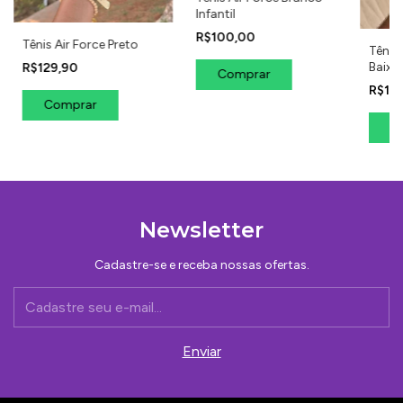
Infantil
R$100,00
Tênis Air Force Preto
Tênis 
Baixo
R$129,90
Comprar
Femin
R$14
Comprar
C
Newsletter
Cadastre-se e receba nossas ofertas.